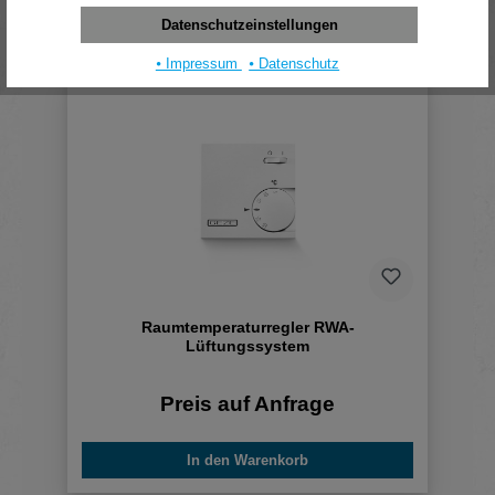
Datenschutzeinstellungen
⦁ Impressum
⦁ Datenschutz
Raumtemperaturregler RWA-
Lüftungssystem
Preis auf Anfrage
In den Warenkorb