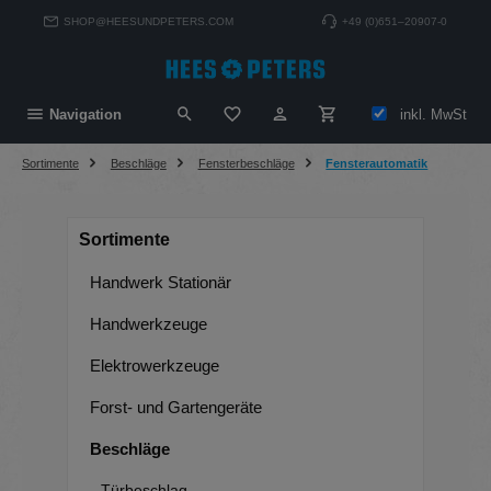
alt springen
SHOP@HEESUNDPETERS.COM
+49 (0)651–20907-0
Du hast 0 Produkte auf dem Merkzett
inkl. MwSt
Navigation
Sortimente
Beschläge
Fensterbeschläge
Fensterautomatik
Sortimente
Handwerk Stationär
Handwerkzeuge
Elektrowerkzeuge
Forst- und Gartengeräte
Beschläge
Türbeschlag