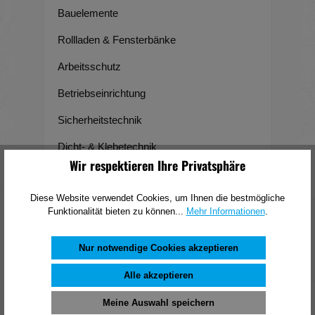
Bauelemente
Rollladen & Fensterbänke
Arbeitsschutz
Betriebseinrichtung
Sicherheitstechnik
Dicht- & Klebetechnik
Wir respektieren Ihre Privatsphäre
Weitere Sortimente
Diese Website verwendet Cookies, um Ihnen die bestmögliche
Sortimente
Funktionalität bieten zu können...
Mehr Informationen
.
Nur notwendige Cookies akzeptieren
Produkte filtern
Alle akzeptieren
Meine Auswahl speichern