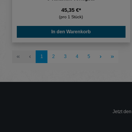
45,35 €*
(pro 1 Stück)
In den Warenkorb
Seite
Seite
Seite
Seite
Seite
1
2
3
4
5
Jetzt de