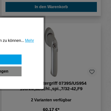
In den Warenkorb
n zu können...
Mehr
ungen
HOPPE Fenstergriff 0739S/US954
100NM,abschl.,spi.,7/32-42,F9
2 Varianten verfügbar
60,17 €*