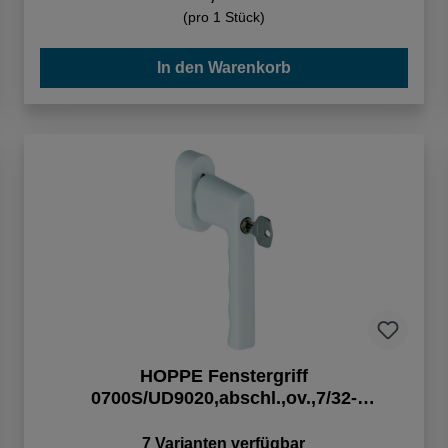
(pro 1 Stück)
In den Warenkorb
HOPPE Fenstergriff
0700S/UD9020,abschl.,ov.,7/32-
42,verkehrsw., VE10
7 Varianten verfügbar