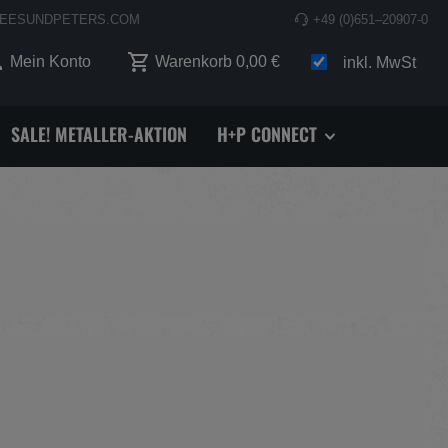
EESUNDPETERS.COM
+49 (0)651–20907-0
 0 Produkte auf dem Merkzettel
Mein Konto
Warenkorb
0,00 €
inkl. MwSt
SALE! METALLER-AKTION
H+P CONNECT