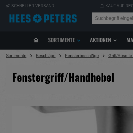
SCHNELLER VERSAND
KAUF AUF RE
springen
Zur Hauptnavigation springen
SORTIMENTE
AKTIONEN
MA
Sortimente
Beschläge
Fensterbeschläge
Griff/Rosette
Fenstergriff/Handhebel