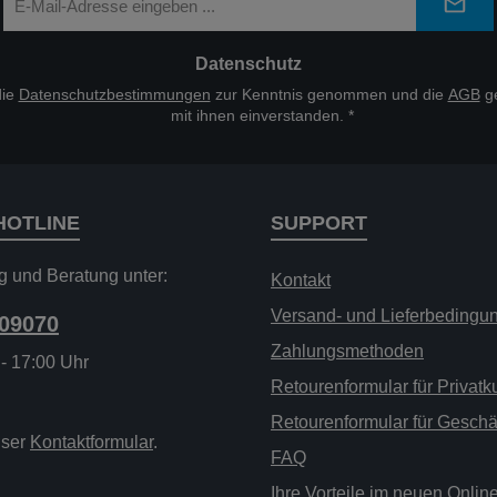
Mail-
Adresse
*
Datenschutz
die
Datenschutzbestimmungen
zur Kenntnis genommen und die
AGB
ge
mit ihnen einverstanden.
*
HOTLINE
SUPPORT
g und Beratung unter:
Kontakt
Versand- und Lieferbedingu
209070
Zahlungsmethoden
 - 17:00 Uhr
Retourenformular für Privat
Retourenformular für Gesch
nser
Kontaktformular
.
FAQ
Ihre Vorteile im neuen Onli