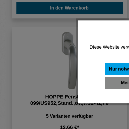
In den Warenkorb
Diese Website verw
Nur notw
Mei
HOPPE Fenstergriff
099/US952,Stand.,ov.,7/32-42,F9
5 Varianten verfügbar
12,66 €*