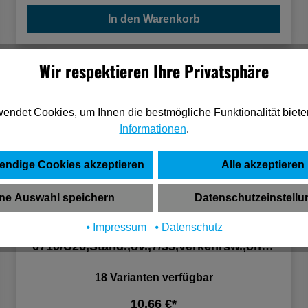
In den Warenkorb
Wir respektieren Ihre Privatsphäre
endet Cookies, um Ihnen die bestmögliche Funktionalität biete
Informationen
.
endige Cookies akzeptieren
Alle akzeptieren
ne Auswahl speichern
Datenschutzeinstell
⦁ Impressum
⦁ Datenschutz
HOPPE Fenstergriff
0710/U26,Stand.,ov.,7/35,verkehrsw.,ohne
Schrauben
18 Varianten verfügbar
10,66 €*