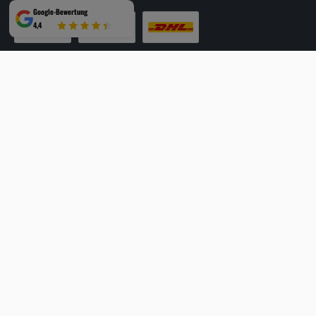
Google-Bewertung
4,4
LKW-Tour
Spedition
DHL
SICHER EINKAUFEN
Mehrfach ausgezeichnet und zertifiziert!
Facebook
Instagram
YouTube
LinkedIn
Website
Alle Preise inkl. gesetzl. Mehrwertsteuer zzgl.
Versandkosten
und ggf.
Nachnahmegebühren, wenn nicht anders angegeben.
© 2026 HEES + PETERS - Alle Rechte vorbehalten.