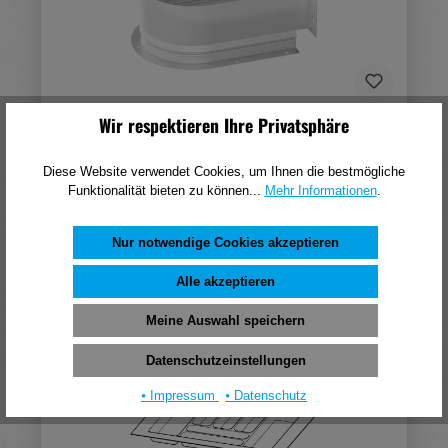
Wir respektieren Ihre Privatsphäre
Hettich Metallumrandung für Siphonausschnitt -
rund, weiß
Diese Website verwendet Cookies, um Ihnen die bestmögliche
Funktionalität bieten zu können...
Mehr Informationen
.
15,21 €*
(pro 1 Stück)
Nur notwendige Cookies akzeptieren
In den Warenkorb
Alle akzeptieren
Meine Auswahl speichern
Datenschutzeinstellungen
⦁ Impressum
⦁ Datenschutz