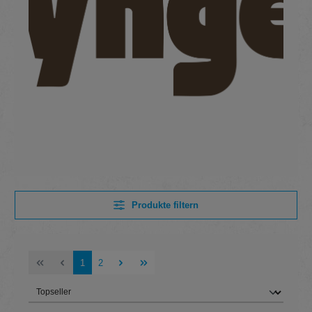
Produkte filtern
Seite
Seite
1
2