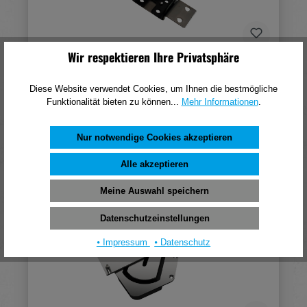
Wir respektieren Ihre Privatsphäre
Hynge Klapp-Scharnier für Stützfuss
Diese Website verwendet Cookies, um Ihnen die bestmögliche
46,02 €*
Funktionalität bieten zu können...
Mehr Informationen
.
(pro 1 Stück)
Nur notwendige Cookies akzeptieren
In den Warenkorb
Alle akzeptieren
Meine Auswahl speichern
Datenschutzeinstellungen
⦁ Impressum
⦁ Datenschutz