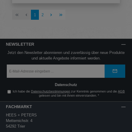
Seite
Seite
1
2
NEWSLETTER
Jetzt den Newsletter abonnieren und zuverlässig über neue Produkte
und aktuelle Angebote informiert werden.
E-
Mail-
Adresse
*
Datenschutz
Ich habe die
Datenschutzbestimmungen
zur Kenntnis genommen und die
AGB
gelesen und bin mit ihnen einverstanden.
*
FACHMARKT
HEES + PETERS
Metternichstr. 4
54292 Trier