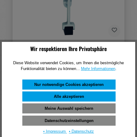
KWS Türfeststeller 1060, silberfarben,
Wir respektieren Ihre Privatsphäre
einbrennlack.
Diese Website verwendet Cookies, um Ihnen die bestmögliche
40,31 €*
Funktionalität bieten zu können...
Mehr Informationen
.
(pro 1 Stück)
In den Warenkorb
Nur notwendige Cookies akzeptieren
Alle akzeptieren
Meine Auswahl speichern
Datenschutzeinstellungen
⦁ Impressum
⦁ Datenschutz