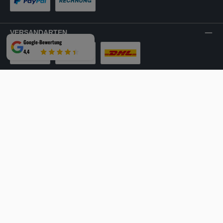
PayPal
Rechnung
VERSANDARTEN
Google-Bewertung
4,4
LKW-Tour
Spedition
DHL
SICHER EINKAUFEN
Mehrfach ausgezeichnet und zertifiziert!
Facebook
Instagram
YouTube
LinkedIn
Website