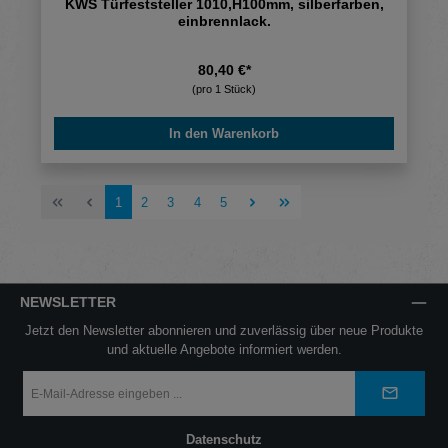
KWS Türfeststeller 1010,H100mm, silberfarben,
einbrennlack.
80,40 €*
(pro 1 Stück)
In den Warenkorb
Seite
Seite
Seite
Seite
Seite
1
2
3
4
5
NEWSLETTER
Jetzt den Newsletter abonnieren und zuverlässig über neue Produkte
und aktuelle Angebote informiert werden.
E-
Mail-
Adresse
*
Datenschutz