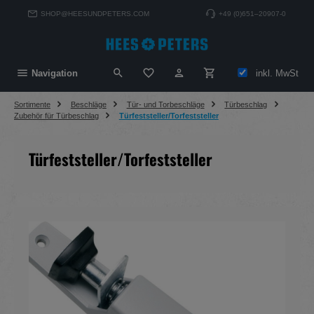
alt springen
SHOP@HEESUNDPETERS.COM
+49 (0)651–20907-0
Du hast 0 Produkte auf dem Merkzett
inkl. MwSt
Navigation
Sortimente
Beschläge
Tür- und Torbeschläge
Türbeschlag
Zubehör für Türbeschlag
Türfeststeller/Torfeststeller
Türfeststeller/Torfeststeller