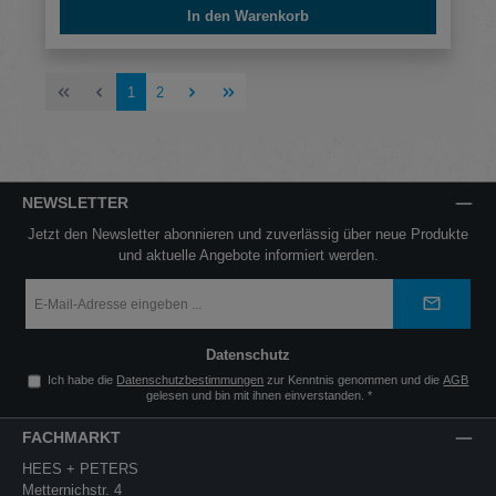
In den Warenkorb
Seite
Seite
1
2
NEWSLETTER
Jetzt den Newsletter abonnieren und zuverlässig über neue Produkte
und aktuelle Angebote informiert werden.
E-
Mail-
Adresse
*
Datenschutz
Ich habe die
Datenschutzbestimmungen
zur Kenntnis genommen und die
AGB
gelesen und bin mit ihnen einverstanden.
*
FACHMARKT
HEES + PETERS
Metternichstr. 4