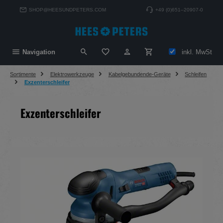
alt springen
SHOP@HEESUNDPETERS.COM
+49 (0)651–20907-0
Du hast 0 Produkte auf dem Merkzett
inkl. MwSt
Navigation
Sortimente
Elektrowerkzeuge
Kabelgebundende-Geräte
Schleifen
Exzenterschleifer
Exzenterschleifer