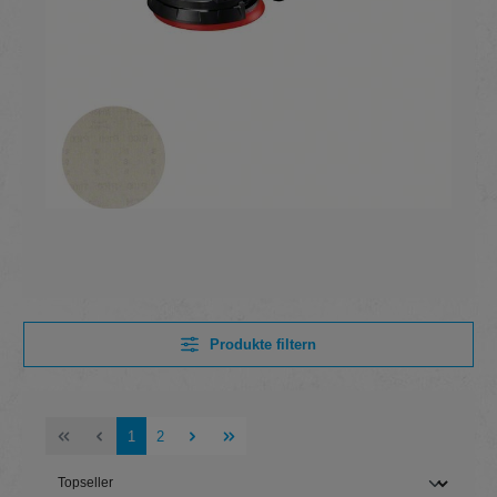
Produkte filtern
Seite
Seite
1
2