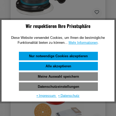
Makita Exzenter-/Rotationsschleifer BO6050J
Wir respektieren Ihre Privatsphäre
437,11 €*
Diese Website verwendet Cookies, um Ihnen die bestmögliche
(pro 1 Stück)
Funktionalität bieten zu können...
Mehr Informationen
.
In den Warenkorb
Nur notwendige Cookies akzeptieren
Alle akzeptieren
Meine Auswahl speichern
Datenschutzeinstellungen
⦁ Impressum
⦁ Datenschutz