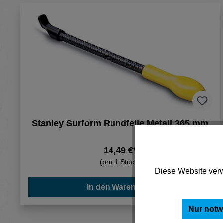
Stanley Surform Rundfeile Metall 365 mm
14,49 €*
(pro 1 Stück)
Diese Website verw
In den Warenkorb
Nur notw