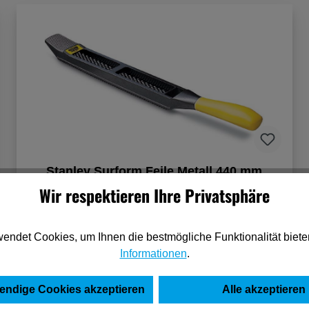
Stanley Surform Feile Metall 440 mm
Wir respektieren Ihre Privatsphäre
18,40 €*
(pro 1 Stück)
endet Cookies, um Ihnen die bestmögliche Funktionalität biete
Informationen
.
In den Warenkorb
endige Cookies akzeptieren
Alle akzeptieren