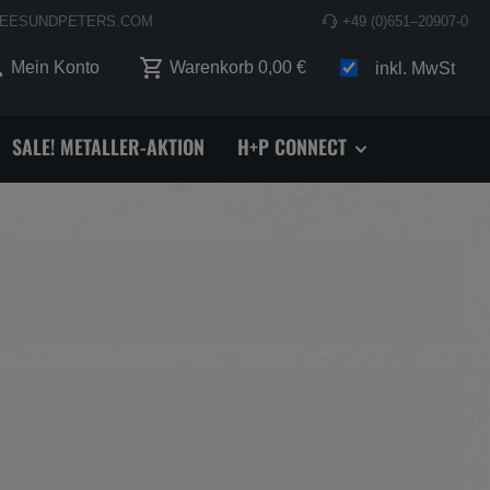
EESUNDPETERS.COM
+49 (0)651–20907-0
 0 Produkte auf dem Merkzettel
Mein Konto
Warenkorb
0,00 €
inkl. MwSt
SALE! METALLER-AKTION
H+P CONNECT