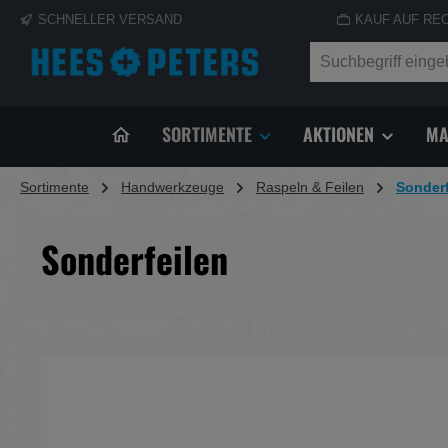
SCHNELLER VERSAND
KAUF AUF RE
springen
Zur Hauptnavigation springen
SORTIMENTE
AKTIONEN
MA
Sortimente
Handwerkzeuge
Raspeln & Feilen
Sonderf
Sonderfeilen