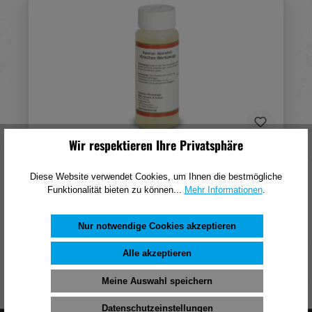
Wir respektieren Ihre Privatsphäre
Kirschen Öl für Schleif- und Abziehsteine
Diese Website verwendet Cookies, um Ihnen die bestmögliche
15,59 €*
Funktionalität bieten zu können...
Mehr Informationen
.
(pro 1 Stück)
Nur notwendige Cookies akzeptieren
In den Warenkorb
Alle akzeptieren
Meine Auswahl speichern
Datenschutzeinstellungen