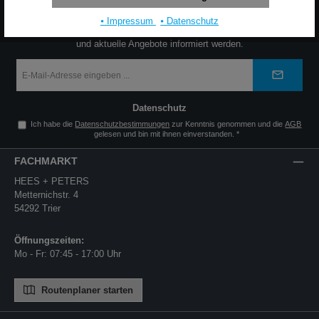
NEWSLETTER
⦁ Impressum
⦁ Datenschutz
Jetzt den Newsletter abonnieren und zuverlässig über neue Produkte
und aktuelle Angebote informiert werden.
E-
Mail-
Adresse
*
Datenschutz
Ich habe die
Datenschutzbestimmungen
zur Kenntnis genommen und die
AGB
gelesen und bin mit ihnen einverstanden.
*
FACHMARKT
HEES + PETERS
Metternichstr. 4
54292 Trier
Öffnungszeiten:
Mo - Fr: 07:45 - 17:00 Uhr
Routenplaner starten