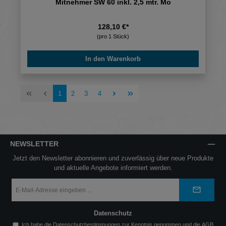
Mitnehmer SW 60 inkl. 2,5 mtr. Mo
128,10 €*
(pro 1 Stück)
In den Warenkorb
Seite
Seite
Seite
Seite
1
2
3
4
NEWSLETTER
Jetzt den Newsletter abonnieren und zuverlässig über neue Produkte
und aktuelle Angebote informiert werden.
E-
Mail-
Adresse
*
Datenschutz
Ich habe die
Datenschutzbestimmungen
zur Kenntnis genommen und die
AGB