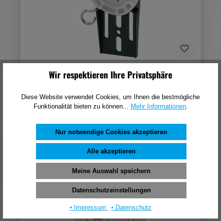
Selve Motorlager für Fertigkästen PVC, abrollbar
Wir respektieren Ihre Privatsphäre
4,83 €*
Diese Website verwendet Cookies, um Ihnen die bestmögliche
(pro 1 Stück)
Funktionalität bieten zu können...
Mehr Informationen
.
In den Warenkorb
Nur notwendige Cookies akzeptieren
Alle akzeptieren
Meine Auswahl speichern
Datenschutzeinstellungen
⦁ Impressum
⦁ Datenschutz