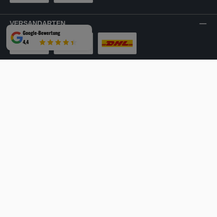
PayPal
Rechnung
VERSANDARTEN
Google-Bewertung
4,4
LKW-Tour
Spedition
DHL
SICHER EINKAUFEN
Mehrfach ausgezeichnet und zertifiziert!
Facebook
Instagram
YouTube
LinkedIn
Website