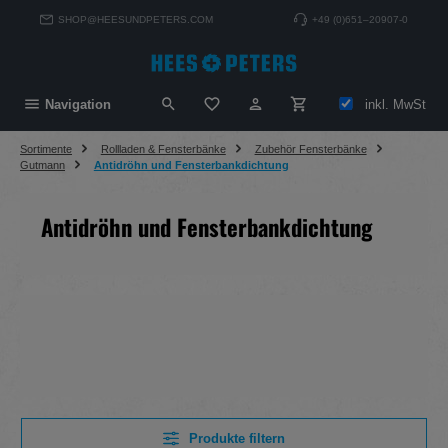
alt springen
SHOP@HEESUNDPETERS.COM
+49 (0)651–20907-0
Du hast 0 Produkte auf dem Merkzett
inkl. MwSt
Navigation
Sortimente
Rollladen & Fensterbänke
Zubehör Fensterbänke
Gutmann
Antidröhn und Fensterbankdichtung
Antidröhn und Fensterbankdichtung
Produkte filtern