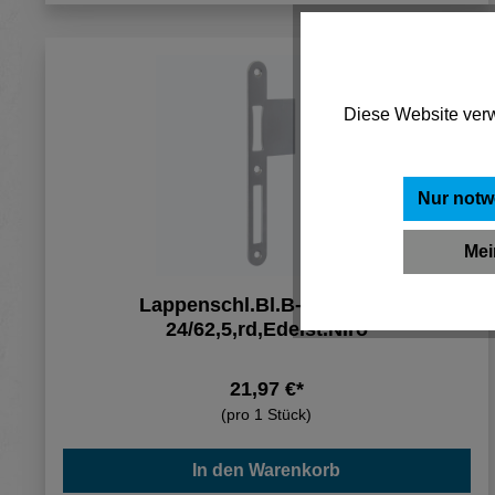
Diese Website verw
Nur notw
Mei
Lappenschl.Bl.B-90000,DL,
24/62,5,rd,Edelst.Niro
21,97 €*
(pro 1 Stück)
In den Warenkorb