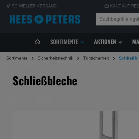
SCHNELLER VERSAND
KAUF AUF RE
springen
Zur Hauptnavigation springen
SORTIMENTE
AKTIONEN
MA
Sortimente
Sicherheitstechnik
Türsicherheit
Schließb
Schließbleche