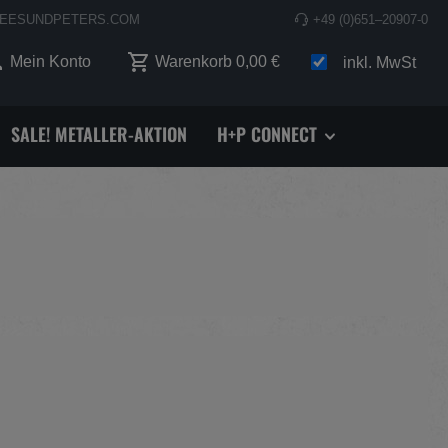
EESUNDPETERS.COM
+49 (0)651–20907-0
 0 Produkte auf dem Merkzettel
Mein Konto
Warenkorb
0,00 €
inkl. MwSt
SALE! METALLER-AKTION
H+P CONNECT