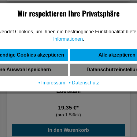
Wir respektieren Ihre Privatsphäre
endet Cookies, um Ihnen die bestmögliche Funktionalität biete
Informationen
.
endige Cookies akzeptieren
Alle akzeptieren
ne Auswahl speichern
Datenschutzeinstell
⦁ Impressum
⦁ Datenschutz
BMH Stangenlappenschließblech 1148
Edelstahl
19,35 €*
(pro 1 Stück)
In den Warenkorb