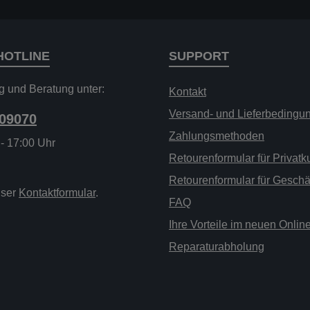
HOTLINE
SUPPORT
g und Beratung unter:
Kontakt
Versand- und Lieferbedingu
209070
Zahlungsmethoden
 - 17:00 Uhr
Retourenformular für Privat
Retourenformular für Gesch
nser
Kontaktformular
.
FAQ
Ihre Vorteile im neuen Onli
Reparaturabholung