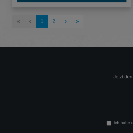
Seite
Seite
1
2
Jetzt de
Ich habe 