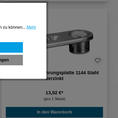
n zu können...
Mehr
ungen
BMH Stangenführungsplatte 1144 Stahl
verzinkt
13,52 €*
(pro 1 Stück)
In den Warenkorb