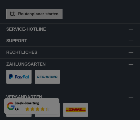
Routenplaner starten
SERVICE-HOTLINE
SUPPORT
RECHTLICHES
ZAHLUNGSARTEN
PayPal
Rechnung
VERSANDARTEN
Google-Bewertung
4,4
LKW-Tour
Spedition
DHL
SICHER EINKAUFEN
Mehrfach ausgezeichnet und zertifiziert!