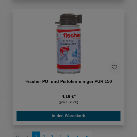
Fischer PU- und Pistolenreiniger PUR 150
4,16 €*
(pro 1 Stück)
In den Warenkorb
Seite
Seite
Seite
Seite
Seite
1
2
3
4
5