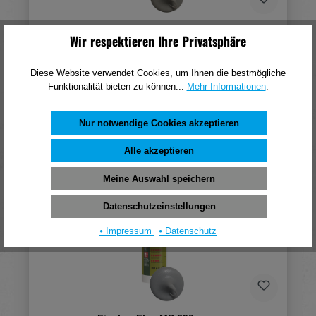
Fischer Repair AC grau 310ml (DE/EN/ES)
Wir respektieren Ihre Privatsphäre
9,82 €*
Diese Website verwendet Cookies, um Ihnen die bestmögliche
(pro 1 Stück)
Funktionalität bieten zu können...
Mehr Informationen
.
In den Warenkorb
Nur notwendige Cookies akzeptieren
Alle akzeptieren
Meine Auswahl speichern
Datenschutzeinstellungen
⦁ Impressum
⦁ Datenschutz