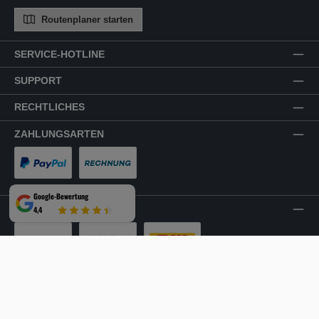
Routenplaner starten
SERVICE-HOTLINE
SUPPORT
RECHTLICHES
ZAHLUNGSARTEN
PayPal
Rechnung
Google-Bewertung
VERSANDARTEN
4,4
LKW-Tour
Spedition
DHL
SICHER EINKAUFEN
Mehrfach ausgezeichnet und zertifiziert!