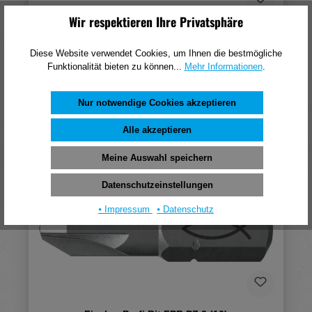
Wir respektieren Ihre Privatsphäre
Fischer Profi Bit FPB T 10 (10)
Diese Website verwendet Cookies, um Ihnen die bestmögliche
24,18 €*
Funktionalität bieten zu können...
Mehr Informationen
.
(pro 1 Stück)
Nur notwendige Cookies akzeptieren
In den Warenkorb
Alle akzeptieren
Meine Auswahl speichern
Datenschutzeinstellungen
⦁ Impressum
⦁ Datenschutz