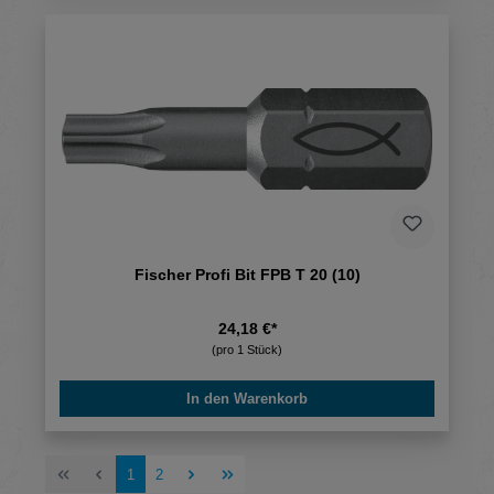
Fischer Profi Bit FPB T 20 (10)
24,18 €*
(pro 1 Stück)
In den Warenkorb
Seite
Seite
1
2