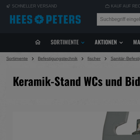
SCHNELLER VERSAND
KAUF AUF RE
springen
Zur Hauptnavigation springen
SORTIMENTE
AKTIONEN
MA
Sortimente
Befestigungstechnik
fischer
Sanitär-Befest
Keramik-Stand WCs und Bid