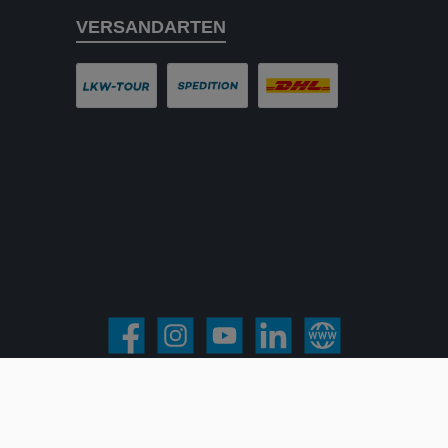
VERSANDARTEN
LKW-Tour
Spedition
DHL
Facebook
Instagram
YouTube
LinkedIn
Website
Mehrwertsteuer zzgl.
Versandkosten
und ggf. Nachnahmegebühren, wenn
© 2026 HEES + PETERS - Alle Rechte vorbehalten.