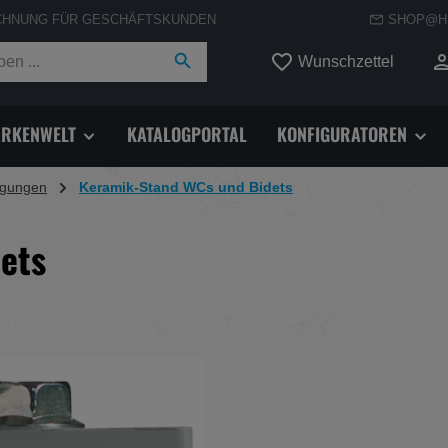
CHNUNG FÜR GESCHÄFTSKUNDEN
SHOP@H
Du hast
Wunschzettel
RKENWELT
KATALOGPORTAL
KONFIGURATOREN
igungen
Keramik-Stand WCs und Bidets
ets