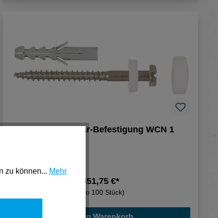
Fischer Sanitär-Befestigung WCN 1
n zu können...
Mehr
351,75 €*
(pro 100 Stück)
In den Warenkorb