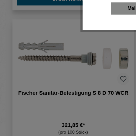
Mei
Fischer Sanitär-Befestigung S 8 D 70 WCR
321,85 €*
(pro 100 Stück)