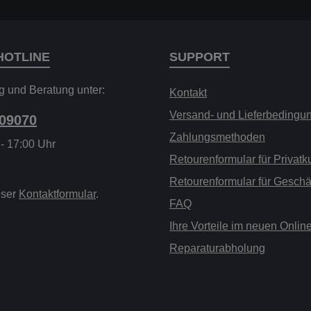
HOTLINE
SUPPORT
g und Beratung unter:
Kontakt
Versand- und Lieferbedingu
209070
Zahlungsmethoden
 - 17:00 Uhr
Retourenformular für Privat
Retourenformular für Gesch
nser
Kontaktformular
.
FAQ
Ihre Vorteile im neuen Onli
Reparaturabholung