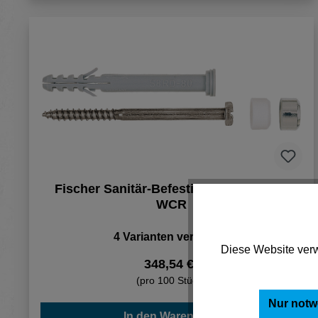
Fischer Sanitär-Befestigung S 8 RD 80
WCR
4 Varianten verfügbar
Diese Website verw
348,54 €*
(pro 100 Stück)
Nur notw
In den Warenkorb