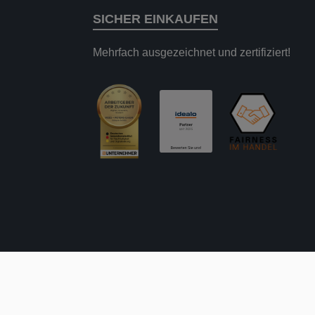
SICHER EINKAUFEN
Mehrfach ausgezeichnet und zertifiziert!
 nicht anders angegeben.