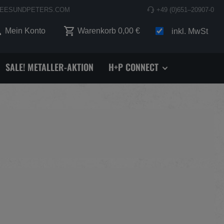
EESUNDPETERS.COM
+49 (0)651–20907-0
 0 Produkte auf dem Merkzettel
Mein Konto
Warenkorb
0,00 €
inkl. MwSt
SALE! METALLER-AKTION
H+P CONNECT