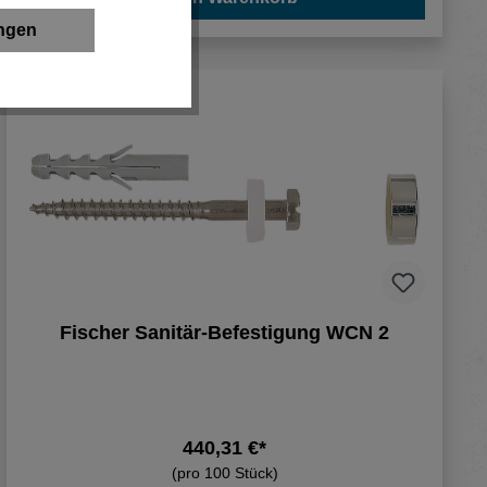
ungen
Fischer Sanitär-Befestigung WCN 2
440,31 €*
(pro 100 Stück)