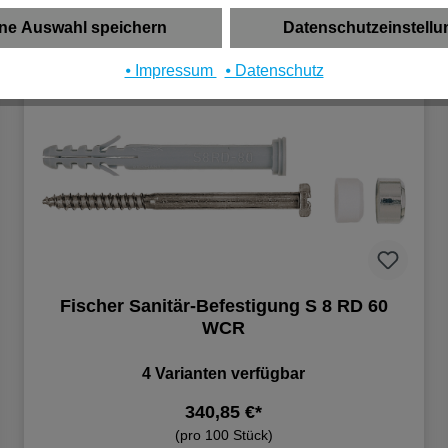
ne Auswahl speichern
Datenschutzeinstell
⦁ Impressum
⦁ Datenschutz
Fischer Sanitär-Befestigung S 8 RD 60
WCR
4 Varianten verfügbar
340,85 €*
(pro 100 Stück)