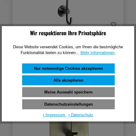
Wir respektieren Ihre Privatsphäre
Format Hut- / Mantelhaken Mab Edelstahl
gebürstet 175mm
Diese Website verwendet Cookies, um Ihnen die bestmögliche
Funktionalität bieten zu können...
Mehr Informationen
.
30,54 €*
(pro 1 Stück)
Nur notwendige Cookies akzeptieren
In den Warenkorb
Alle akzeptieren
Meine Auswahl speichern
Datenschutzeinstellungen
⦁ Impressum
⦁ Datenschutz