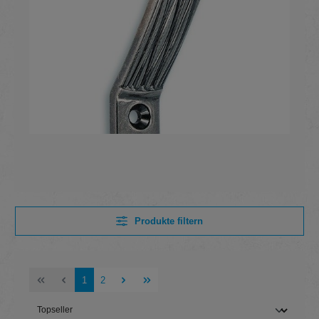
Produkte filtern
Seite
Seite
1
2