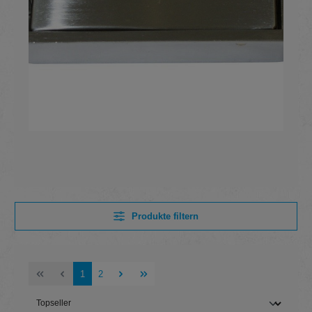
Produkte filtern
Seite
Seite
1
2