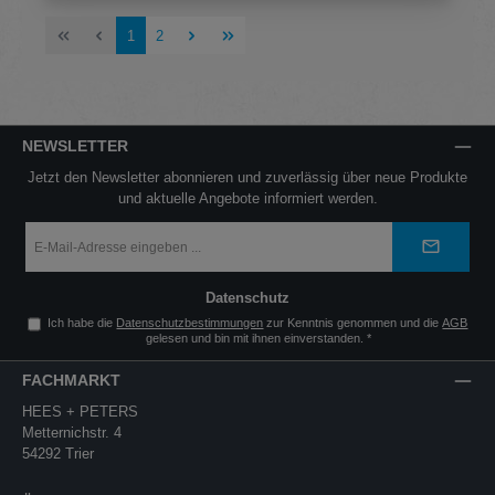
Seite
Seite
1
2
NEWSLETTER
Jetzt den Newsletter abonnieren und zuverlässig über neue Produkte
und aktuelle Angebote informiert werden.
E-
Mail-
Adresse
*
Datenschutz
Ich habe die
Datenschutzbestimmungen
zur Kenntnis genommen und die
AGB
gelesen und bin mit ihnen einverstanden.
*
FACHMARKT
HEES + PETERS
Metternichstr. 4
54292 Trier