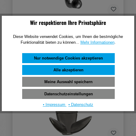
Wir respektieren Ihre Privatsphäre
Format Mantelhaken Cali Edelstahl 88 mm
Diese Website verwendet Cookies, um Ihnen die bestmögliche
31,55 €*
Funktionalität bieten zu können...
Mehr Informationen
.
(pro 1 Stück)
In den Warenkorb
Nur notwendige Cookies akzeptieren
Alle akzeptieren
Meine Auswahl speichern
Datenschutzeinstellungen
⦁ Impressum
⦁ Datenschutz