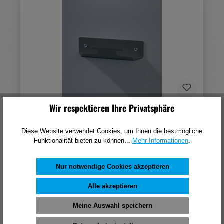
Wir respektieren Ihre Privatsphäre
Format Trittleiter-Aufhängeschiene 4495001,
Stahl
Diese Website verwendet Cookies, um Ihnen die bestmögliche
Funktionalität bieten zu können...
Mehr Informationen
.
12,50 €*
(pro 1 Stück)
Nur notwendige Cookies akzeptieren
In den Warenkorb
Alle akzeptieren
Meine Auswahl speichern