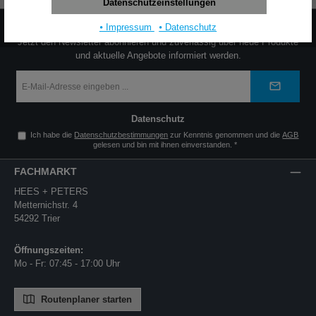
Datenschutzeinstellungen
NEWSLETTER
⦁ Impressum
⦁ Datenschutz
Jetzt den Newsletter abonnieren und zuverlässig über neue Produkte
und aktuelle Angebote informiert werden.
E-
Mail-
Adresse
*
Datenschutz
Ich habe die
Datenschutzbestimmungen
zur Kenntnis genommen und die
AGB
gelesen und bin mit ihnen einverstanden.
*
FACHMARKT
HEES + PETERS
Metternichstr. 4
54292 Trier
Öffnungszeiten:
Mo - Fr: 07:45 - 17:00 Uhr
Routenplaner starten