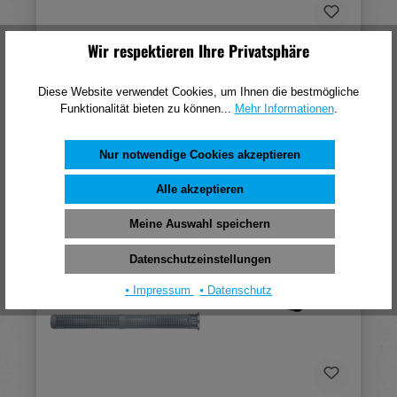
Wir respektieren Ihre Privatsphäre
Fischer TherMax 10/120 M10
Diese Website verwendet Cookies, um Ihnen die bestmögliche
569,46 €*
Funktionalität bieten zu können...
Mehr Informationen
.
(pro 100 Stück)
In den Warenkorb
Nur notwendige Cookies akzeptieren
Alle akzeptieren
Meine Auswahl speichern
Datenschutzeinstellungen
⦁ Impressum
⦁ Datenschutz