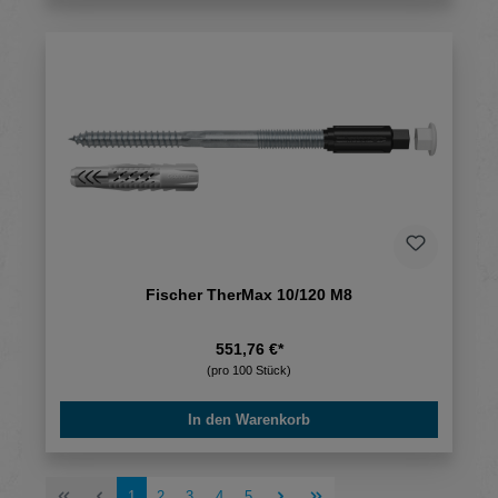
Fischer TherMax 10/120 M8
551,76 €*
(pro 100 Stück)
In den Warenkorb
Seite
Seite
Seite
Seite
Seite
1
2
3
4
5