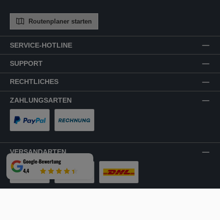
Routenplaner starten
SERVICE-HOTLINE
SUPPORT
RECHTLICHES
ZAHLUNGSARTEN
PayPal
Rechnung
VERSANDARTEN
Google-Bewertung
4,4
LKW-Tour
Spedition
DHL
SICHER EINKAUFEN
Mehrfach ausgezeichnet und zertifiziert!