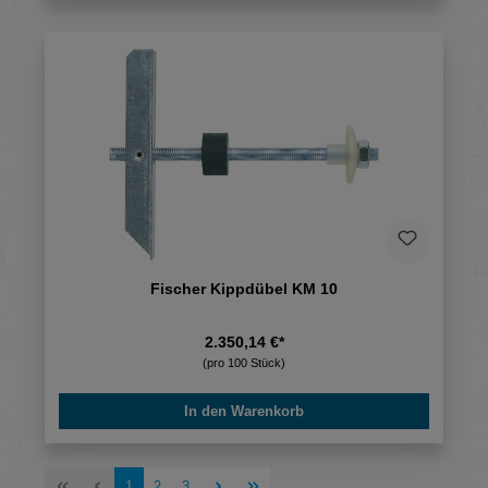
Fischer Kippdübel KM 10
2.350,14 €*
(pro 100 Stück)
In den Warenkorb
Seite
Seite
Seite
1
2
3