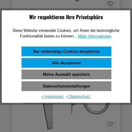
Wir respektieren Ihre Privatsphäre
Fischer DuoTec 10 S PH K (2)
Diese Website verwendet Cookies, um Ihnen die bestmögliche
3,61 €*
Funktionalität bieten zu können...
Mehr Informationen
.
(pro 1 Stück)
In den Warenkorb
Nur notwendige Cookies akzeptieren
Alle akzeptieren
Meine Auswahl speichern
Datenschutzeinstellungen
⦁ Impressum
⦁ Datenschutz