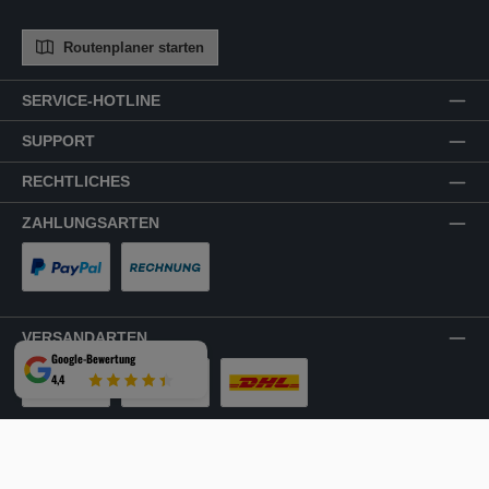
Routenplaner starten
SERVICE-HOTLINE
SUPPORT
RECHTLICHES
ZAHLUNGSARTEN
PayPal
Rechnung
VERSANDARTEN
Google-Bewertung
4,4
LKW-Tour
Spedition
DHL
SICHER EINKAUFEN
Mehrfach ausgezeichnet und zertifiziert!