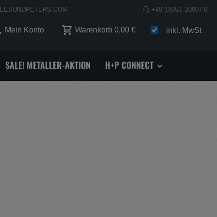
EESUNDPETERS.COM
+49 (0)651–20907-0
 0 Produkte auf dem Merkzettel
Mein Konto
Warenkorb
0,00 €
inkl. MwSt
SALE! METALLER-AKTION
H+P CONNECT