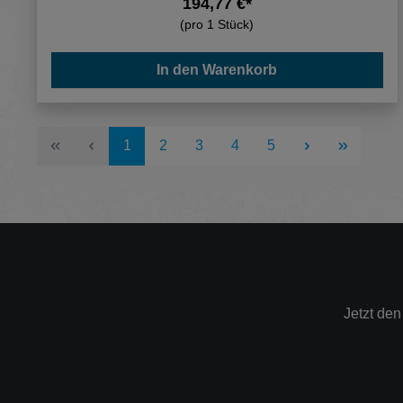
194,77 €*
(pro 1 Stück)
In den Warenkorb
Seite
Seite
Seite
Seite
Seite
1
2
3
4
5
Jetzt de