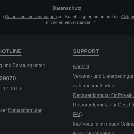
*
Datenschutz
die
Datenschutzbestimmungen
zur Kenntnis genommen und die
AGB
ge
mit ihnen einverstanden.
*
HOTLINE
SUPPORT
g und Beratung unter:
Kontakt
Versand- und Lieferbedingu
209070
Zahlungsmethoden
 - 17:00 Uhr
Retourenformular für Privat
Retourenformular für Gesch
nser
Kontaktformular
.
FAQ
Ihre Vorteile im neuen Onli
Reparaturabholung