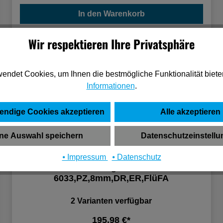
In den Warenkorb
Wir respektieren Ihre Privatsphäre
endet Cookies, um Ihnen die bestmögliche Funktionalität biete
Informationen
.
endige Cookies akzeptieren
Alle akzeptieren
ne Auswahl speichern
Datenschutzeinstell
⦁ Impressum
⦁ Datenschutz
HERMAT Ganzglastürschloss
6033,PZ,8mm,DR,ER,FlüFA
2 Varianten verfügbar
195,98 €*