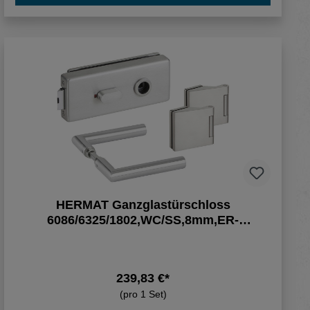
HERMAT Ganzglastürschloss
6086/6325/1802,WC/SS,8mm,ER-
Optik,FlüFA
239,83 €*
(pro 1 Set)