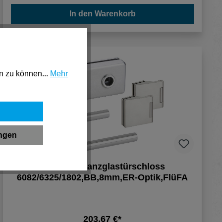
In den Warenkorb
n zu können...
Mehr
ungen
HERMAT Ganzglastürschloss
6082/6325/1802,BB,8mm,ER-Optik,FlüFA
203,67 €*