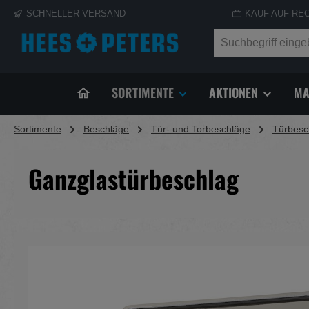
SCHNELLER VERSAND
KAUF AUF RE
springen
Zur Hauptnavigation springen
SORTIMENTE
AKTIONEN
MA
Sortimente
Beschläge
Tür- und Torbeschläge
Türbesc
Ganzglastürbeschlag