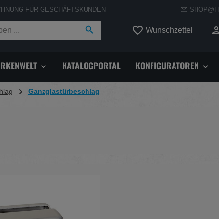
CHNUNG FÜR GESCHÄFTSKUNDEN
SHOP@H
Du hast
Wunschzettel
RKENWELT
KATALOGPORTAL
KONFIGURATOREN
hlag
Ganzglastürbeschlag