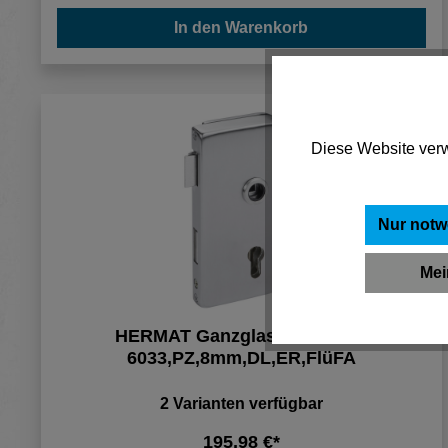
In den Warenkorb
Diese Website verw
Nur notw
Mei
HERMAT Ganzglastürschloss
6033,PZ,8mm,DL,ER,FlüFA
2 Varianten verfügbar
195,98 €*