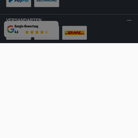
PayPal
Rechnung
VERSANDARTEN
Google-Bewertung
4,4
LKW-Tour
Spedition
DHL
SICHER EINKAUFEN
Mehrfach ausgezeichnet und zertifiziert!
Facebook
Instagram
YouTube
LinkedIn
Website