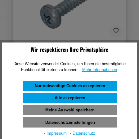
Suki Blechschraube Linsenkopf 5,5 x 32 mm,
Wir respektieren Ihre Privatsphäre
verzinkt, PH3, DIN 7981 (VE=25)
Diese Website verwendet Cookies, um Ihnen die bestmögliche
9,19 €*
Funktionalität bieten zu können...
Mehr Informationen
.
(pro 1 Stück)
In den Warenkorb
Nur notwendige Cookies akzeptieren
Alle akzeptieren
Meine Auswahl speichern
Datenschutzeinstellungen
⦁ Impressum
⦁ Datenschutz