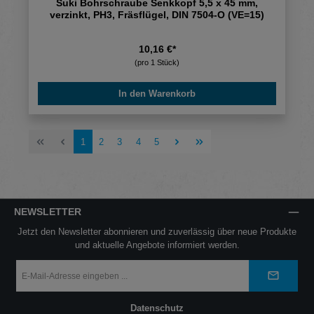
Suki Bohrschraube Senkkopf 5,5 x 45 mm,
verzinkt, PH3, Fräsflügel, DIN 7504-O (VE=15)
10,16 €*
(pro 1 Stück)
In den Warenkorb
Seite
Seite
Seite
Seite
Seite
1
2
3
4
5
NEWSLETTER
Jetzt den Newsletter abonnieren und zuverlässig über neue Produkte
und aktuelle Angebote informiert werden.
E-
Mail-
Adresse
*
Datenschutz