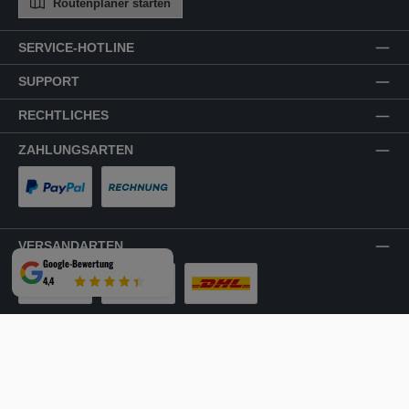
Routenplaner starten
SERVICE-HOTLINE
SUPPORT
RECHTLICHES
ZAHLUNGSARTEN
PayPal
Rechnung
VERSANDARTEN
Google-Bewertung
4,4
LKW-Tour
Spedition
DHL
SICHER EINKAUFEN
Mehrfach ausgezeichnet und zertifiziert!