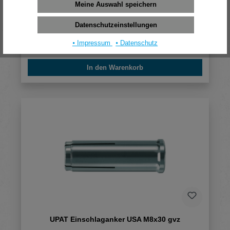
Meine Auswahl speichern
UPAT Einschlaganker USA M10x40 A4
Datenschutzeinstellungen
275,52 €*
⦁ Impressum
⦁ Datenschutz
(pro 100 Stück)
In den Warenkorb
UPAT Einschlaganker USA M8x30 gvz