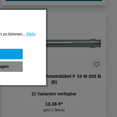
n zu können...
Mehr
ungen
Fischer Fensterrahmendübel F 10 M 202 B
(6)
21 Varianten verfügbar
12,38 €*
(pro 1 Stück)