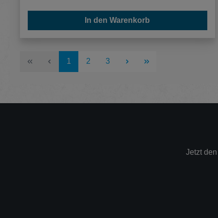
In den Warenkorb
Seite
Seite
Seite
1
2
3
Jetzt de