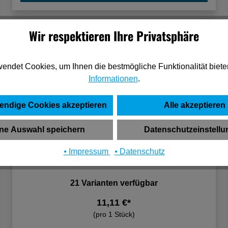
Wir respektieren Ihre Privatsphäre
endet Cookies, um Ihnen die bestmögliche Funktionalität biete
Informationen
.
endige Cookies akzeptieren
Alle akzeptieren
ne Auswahl speichern
Datenschutzeinstell
Fischer Fensterrahmendübel F 10 M 182 B
⦁ Impressum
⦁ Datenschutz
(6)
21 Varianten verfügbar
11,11 €*
(pro 1 Stück)