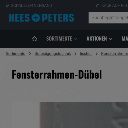
SCHNELLER VERSAND
KAUF AUF RE
springen
Zur Hauptnavigation springen
SORTIMENTE
AKTIONEN
MA
Sortimente
Befestigungstechnik
fischer
Fensterrahmen
Fensterrahmen-Dübel