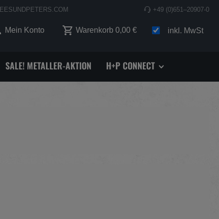
EESUNDPETERS.COM
+49 (0)651–20907-0
 0 Produkte auf dem Merkzettel
Mein Konto
Warenkorb
0,00 €
inkl. MwSt
SALE! METALLER-AKTION
H+P CONNECT