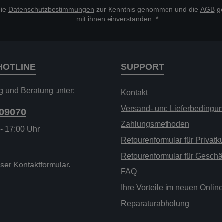
die
Datenschutzbestimmungen
zur Kenntnis genommen und die
AGB
ge
mit ihnen einverstanden.
*
HOTLINE
SUPPORT
g und Beratung unter:
Kontakt
Versand- und Lieferbedingu
209070
Zahlungsmethoden
 - 17:00 Uhr
Retourenformular für Privat
Retourenformular für Gesch
nser
Kontaktformular
.
FAQ
Ihre Vorteile im neuen Onli
Reparaturabholung