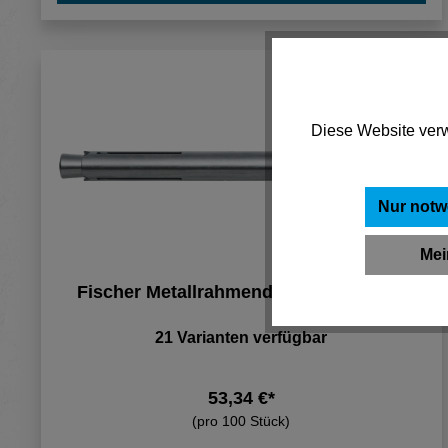
Diese Website verw
Nur notw
Mei
Fischer Metallrahmendübel F 10 M 112
21 Varianten verfügbar
53,34 €*
(pro 100 Stück)