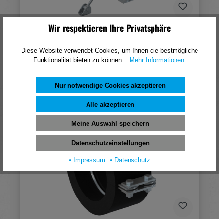
Wir respektieren Ihre Privatsphäre
Fischer Festpunkt mittel FFP-M
Diese Website verwendet Cookies, um Ihnen die bestmögliche
232,26 €*
Funktionalität bieten zu können...
Mehr Informationen
.
(pro 1 Stück)
In den Warenkorb
Nur notwendige Cookies akzeptieren
Alle akzeptieren
Meine Auswahl speichern
Datenschutzeinstellungen
⦁ Impressum
⦁ Datenschutz