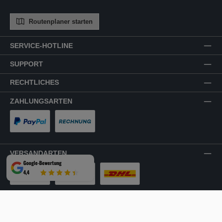
Routenplaner starten
SERVICE-HOTLINE
SUPPORT
RECHTLICHES
ZAHLUNGSARTEN
PayPal
Rechnung
VERSANDARTEN
Google-Bewertung
4,4
LKW-Tour
Spedition
DHL
SICHER EINKAUFEN
Mehrfach ausgezeichnet und zertifiziert!