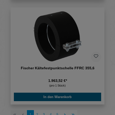
Fischer Kältefestpunktschelle FFRC 355,6
1.963,52 €*
(pro 1 Stück)
In den Warenkorb
Seite
Seite
Seite
Seite
Seite
1
2
3
4
5