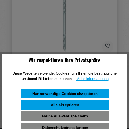
Wir respektieren Ihre Privatsphäre
HECO WT-T Zylinder-Senkkopf T-Drive UKG A3K
8,2x300mm (50)
Diese Website verwendet Cookies, um Ihnen die bestmögliche
216,06 €*
Funktionalität bieten zu können...
Mehr Informationen
.
(pro 100 Stück)
Nur notwendige Cookies akzeptieren
In den Warenkorb
Alle akzeptieren
Meine Auswahl speichern
Datenschutzeinstellungen