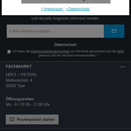
NEWSLETTER
⦁ Impressum
⦁ Datenschutz
Jetzt den Newsletter abonnieren und zuverlässig über neue Produkte
und aktuelle Angebote informiert werden.
E-
Mail-
Adresse
*
Datenschutz
Ich habe die
Datenschutzbestimmungen
zur Kenntnis genommen und die
AGB
gelesen und bin mit ihnen einverstanden.
*
FACHMARKT
HEES + PETERS
Metternichstr. 4
54292 Trier
Öffnungszeiten:
Mo - Fr: 07:45 - 17:00 Uhr
Routenplaner starten