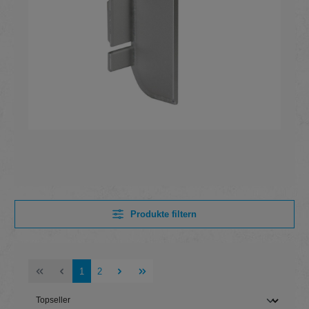
Produkte filtern
Seite
Seite
1
2