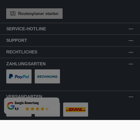
Routenplaner starten
SERVICE-HOTLINE
SUPPORT
RECHTLICHES
ZAHLUNGSARTEN
PayPal
Rechnung
VERSANDARTEN
Google-Bewertung
4,4
LKW-Tour
Spedition
DHL
SICHER EINKAUFEN
Mehrfach ausgezeichnet und zertifiziert!