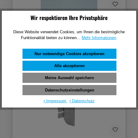
Wir respektieren Ihre Privatsphäre
Format Endkappe L-Form Rechts schwarz
Diese Website verwendet Cookies, um Ihnen die bestmögliche
1,94 €*
Funktionalität bieten zu können...
Mehr Informationen
.
(pro 1 Stück)
In den Warenkorb
Nur notwendige Cookies akzeptieren
Alle akzeptieren
Meine Auswahl speichern
Datenschutzeinstellungen
⦁ Impressum
⦁ Datenschutz