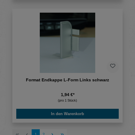
Format Endkappe L-Form Links schwarz
1,94 €*
(pro 1 Stück)
In den Warenkorb
Seite
Seite
1
2