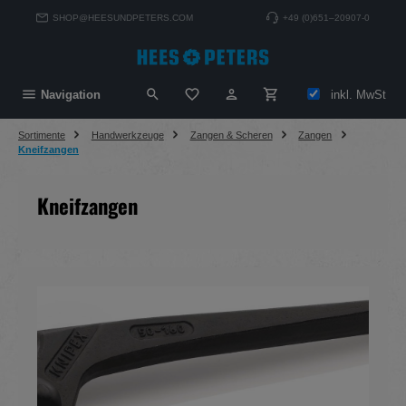
alt springen
SHOP@HEESUNDPETERS.COM
+49 (0)651–20907-0
Du hast 0 Produkte auf dem Merkzett
inkl. MwSt
Navigation
Sortimente
Handwerkzeuge
Zangen & Scheren
Zangen
Kneifzangen
Kneifzangen