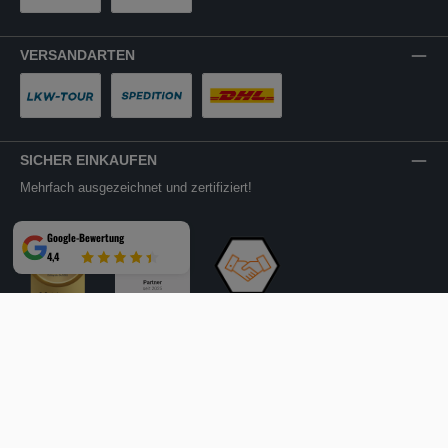
PayPal
Rechnung
VERSANDARTEN
LKW-Tour
Spedition
DHL
SICHER EINKAUFEN
Mehrfach ausgezeichnet und zertifiziert!
Google-Bewertung
4,4
Facebook
Instagram
YouTube
LinkedIn
Website