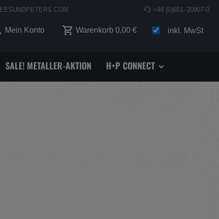
EESUNDPETERS.COM
+49 (0)651–20907-0
 0 Produkte auf dem Merkzettel
Mein Konto
Warenkorb
0,00 €
inkl. MwSt
SALE! METALLER-AKTION
H+P CONNECT