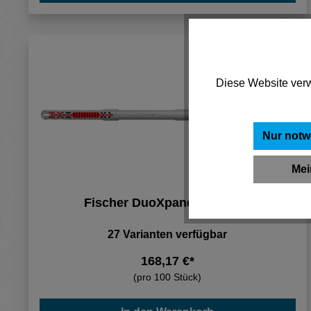
Diese Website verw
Nur notw
Mei
Fischer DuoXpand 10x160 T
27 Varianten verfügbar
168,17 €*
(pro 100 Stück)