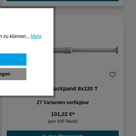
n zu können...
Mehr
ungen
Fischer DuoXpand 8x120 T
27 Varianten verfügbar
101,22 €*
(pro 100 Stück)