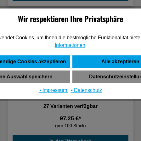
Wir respektieren Ihre Privatsphäre
endet Cookies, um Ihnen die bestmögliche Funktionalität biete
Informationen
.
endige Cookies akzeptieren
Alle akzeptieren
ne Auswahl speichern
Datenschutzeinstell
⦁ Impressum
⦁ Datenschutz
Fischer DuoXpand 10x80 T
27 Varianten verfügbar
97,25 €*
(pro 100 Stück)