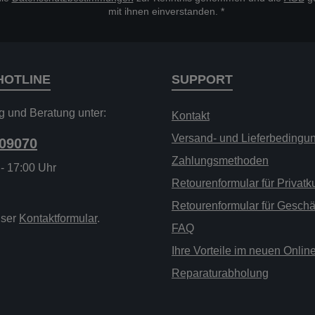
mit ihnen einverstanden.
*
HOTLINE
SUPPORT
g und Beratung unter:
Kontakt
Versand- und Lieferbedingu
209070
Zahlungsmethoden
 - 17:00 Uhr
Retourenformular für Privat
Retourenformular für Gesch
nser
Kontaktformular
.
FAQ
Ihre Vorteile im neuen Onli
Reparaturabholung