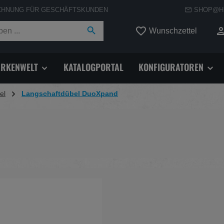
CHNUNG FÜR GESCHÄFTSKUNDEN
SHOP@H
Du hast
Wunschzettel
RKENWELT
KATALOGPORTAL
KONFIGURATOREN
el
Langschaftdübel DuoXpand