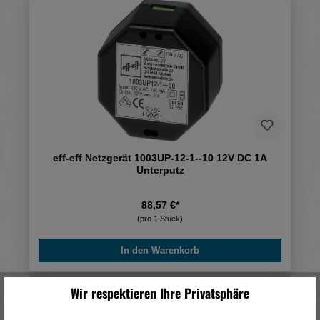
eff-eff Netzgerät 1003UP-12-1--10 12V DC 1A
Unterputz
88,57 €*
(pro 1 Stück)
In den Warenkorb
Wir respektieren Ihre Privatsphäre