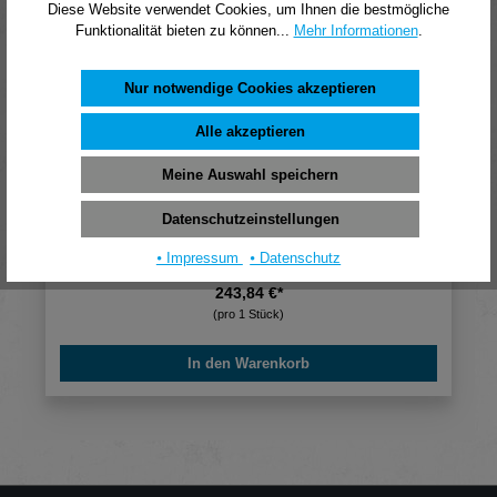
Diese Website verwendet Cookies, um Ihnen die bestmögliche
Funktionalität bieten zu können...
Mehr Informationen
.
Nur notwendige Cookies akzeptieren
Alle akzeptieren
Meine Auswahl speichern
Datenschutzeinstellungen
eff-eff ASSA ABLOY Elektro-Türöffner 34.400
ohne Gehäuse 24V DC
⦁ Impressum
⦁ Datenschutz
243,84 €*
(pro 1 Stück)
In den Warenkorb