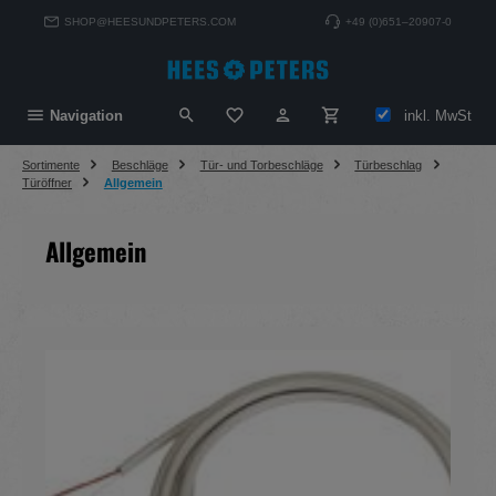
alt springen
SHOP@HEESUNDPETERS.COM
+49 (0)651–20907-0
Du hast 0 Produkte auf dem Merkzett
inkl. MwSt
Navigation
Sortimente
Beschläge
Tür- und Torbeschläge
Türbeschlag
Türöffner
Allgemein
Allgemein