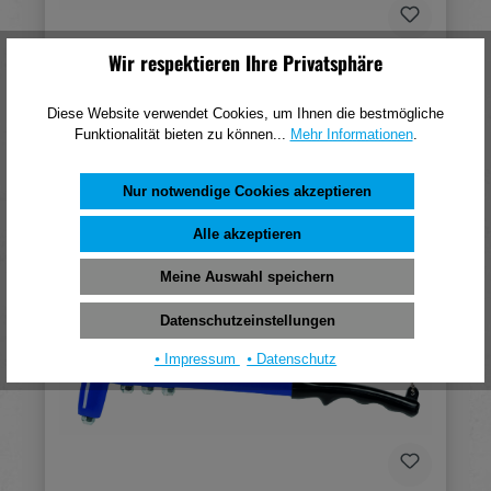
Wir respektieren Ihre Privatsphäre
Gesipa NTX-F
Diese Website verwendet Cookies, um Ihnen die bestmögliche
94,45 €*
Funktionalität bieten zu können...
Mehr Informationen
.
(pro 1 Stück)
In den Warenkorb
Nur notwendige Cookies akzeptieren
Alle akzeptieren
Meine Auswahl speichern
Datenschutzeinstellungen
⦁ Impressum
⦁ Datenschutz