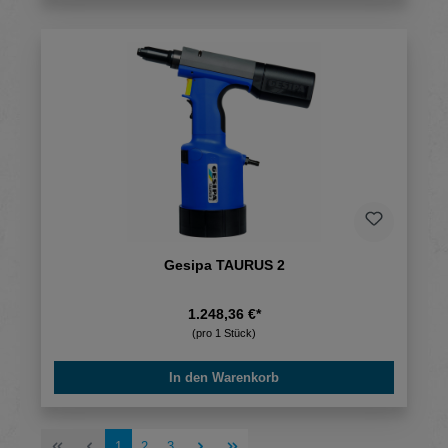
Gesipa TAURUS 2
1.248,36 €*
(pro 1 Stück)
In den Warenkorb
Seite
Seite
Seite
1
2
3