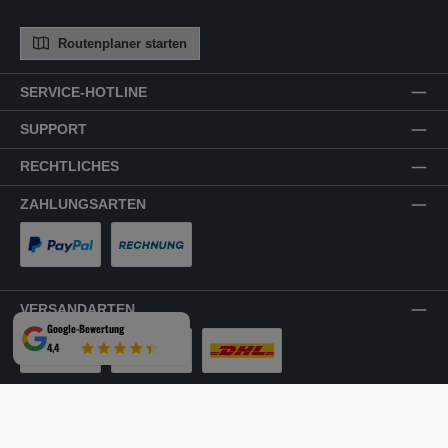
Routenplaner starten
SERVICE-HOTLINE
SUPPORT
RECHTLICHES
ZAHLUNGSARTEN
PayPal
Rechnung
VERSANDARTEN
Google-Bewertung
4,4
LKW-Tour
Spedition
DHL
SICHER EINKAUFEN
Mehrfach ausgezeichnet und zertifiziert!