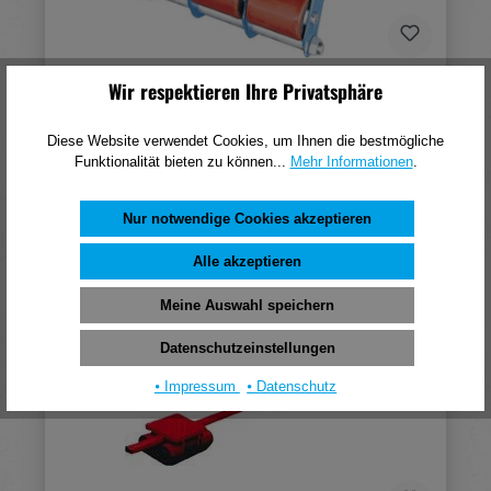
Transportroller 6 Tonnen AS60-P
Wir respektieren Ihre Privatsphäre
-34,5x27,0x11,0cm
Diese Website verwendet Cookies, um Ihnen die bestmögliche
454,06 €*
Funktionalität bieten zu können...
Mehr Informationen
.
(pro 1 Stück)
Nur notwendige Cookies akzeptieren
In den Warenkorb
Alle akzeptieren
Meine Auswahl speichern
Datenschutzeinstellungen
⦁ Impressum
⦁ Datenschutz