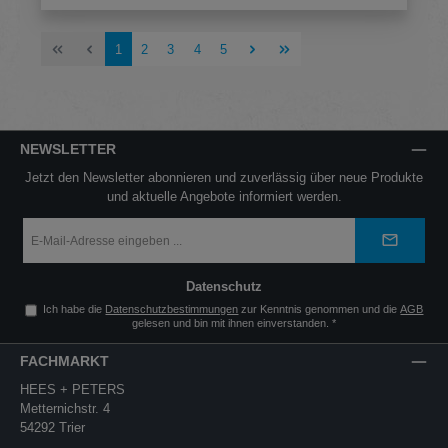
Seite
Seite
Seite
Seite
Seite
1
2
3
4
5
NEWSLETTER
Jetzt den Newsletter abonnieren und zuverlässig über neue Produkte
und aktuelle Angebote informiert werden.
E-
Mail-
Adresse
*
Datenschutz
Ich habe die
Datenschutzbestimmungen
zur Kenntnis genommen und die
AGB
gelesen und bin mit ihnen einverstanden.
*
FACHMARKT
HEES + PETERS
Metternichstr. 4
54292 Trier