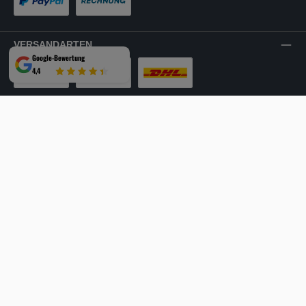
PayPal
Rechnung
VERSANDARTEN
Google-Bewertung
4,4
LKW-Tour
Spedition
DHL
SICHER EINKAUFEN
Mehrfach ausgezeichnet und zertifiziert!
Facebook
Instagram
YouTube
LinkedIn
Website