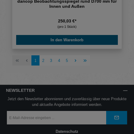
dancop Beobachtungsspiegel rund D700 mm für
Innen und Außen
250,03 €*
(pro 1 Stück)
In den Warenkorb
Seite
Seite
Seite
Seite
Seite
1
2
3
4
5
NEWSLETTER
Jetzt den Newsletter abonnieren und zuverlässig über neue Produkte
und aktuelle Angebote informiert werden.
E-
Mail-
Adresse
*
Datenschutz