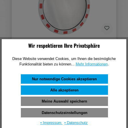
dancop Verkehrsspiegel Eisfrei rund D800 mm für
Wir respektieren Ihre Privatsphäre
Außen Inox-Spiegelfläche
Diese Website verwendet Cookies, um Ihnen die bestmögliche
1.307,69 €*
Funktionalität bieten zu können...
Mehr Informationen
.
(pro 1 Stück)
In den Warenkorb
Nur notwendige Cookies akzeptieren
Alle akzeptieren
Meine Auswahl speichern
Datenschutzeinstellungen
⦁ Impressum
⦁ Datenschutz