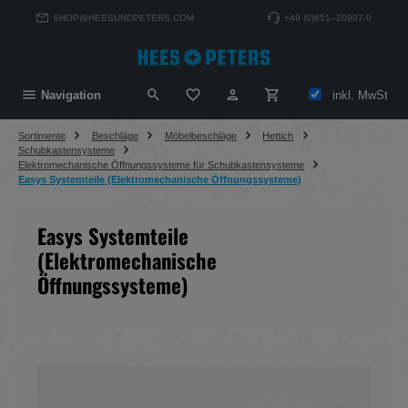
alt springen
SHOP@HEESUNDPETERS.COM
+49 (0)651–20907-0
Du hast 0 Produkte auf dem Merkzett
inkl. MwSt
Navigation
Sortimente
Beschläge
Möbelbeschläge
Hettich
Schubkastensysteme
Elektromechanische Öffnungssysteme für Schubkastensysteme
Easys Systemteile (Elektromechanische Öffnungssysteme)
Easys Systemteile
(Elektromechanische
Öffnungssysteme)