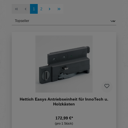
Seite
Seite
1
2
Hettich Easys Antriebseinheit für InnoTech u.
Holzkästen
172,99 €*
(pro 1 Stück)