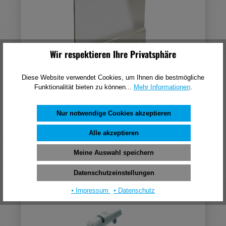
Wir respektieren Ihre Privatsphäre
Diese Website verwendet Cookies, um Ihnen die bestmögliche
Funktionalität bieten zu können...
Mehr Informationen
.
Hettich Rückwandwinkel ArciTech, 20 mm
Nur notwendige Cookies akzeptieren
21,93 €*
(pro 1 Stück)
Alle akzeptieren
In den Warenkorb
Meine Auswahl speichern
Datenschutzeinstellungen
⦁ Impressum
⦁ Datenschutz