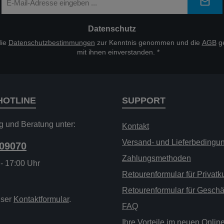
Mail-
Adresse
*
Datenschutz
die
Datenschutzbestimmungen
zur Kenntnis genommen und die
AGB
ge
mit ihnen einverstanden.
*
HOTLINE
SUPPORT
g und Beratung unter:
Kontakt
Versand- und Lieferbedingu
209070
Zahlungsmethoden
 - 17:00 Uhr
Retourenformular für Privat
Retourenformular für Gesch
nser
Kontaktformular
.
FAQ
Ihre Vorteile im neuen Onli