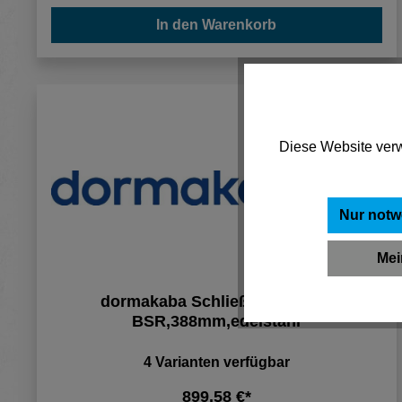
In den Warenkorb
Diese Website verw
Nur notw
Mei
dormakaba Schließfolgeregler
BSR,388mm,edelstahl
4 Varianten verfügbar
899,58 €*