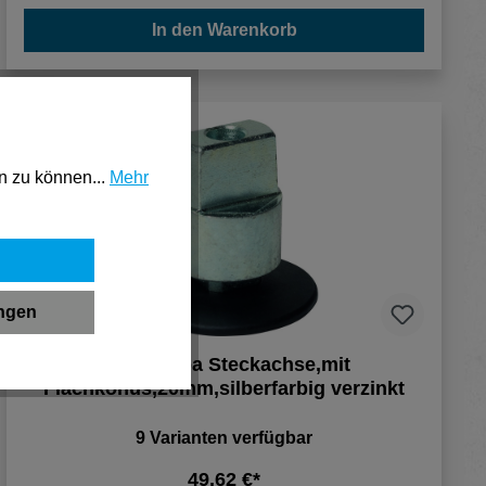
In den Warenkorb
n zu können...
Mehr
ungen
dormakaba Steckachse,mit
Flachkonus,20mm,silberfarbig verzinkt
9 Varianten verfügbar
49,62 €*