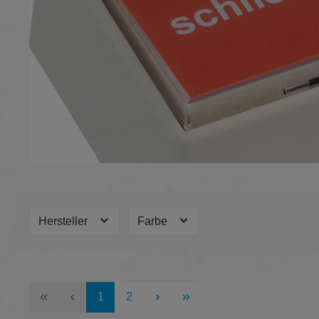
Hersteller
Farbe
Seite
Seite
1
2