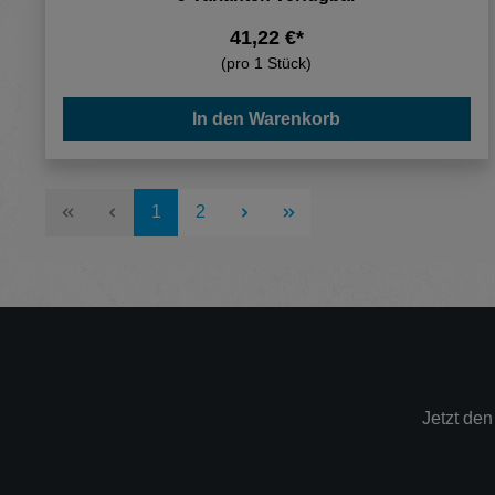
41,22 €*
(pro 1 Stück)
In den Warenkorb
Seite
Seite
1
2
Jetzt de