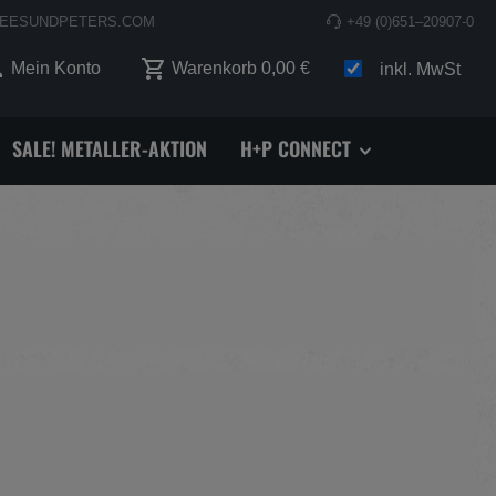
EESUNDPETERS.COM
+49 (0)651–20907-0
 0 Produkte auf dem Merkzettel
Mein Konto
Warenkorb
0,00 €
inkl. MwSt
SALE! METALLER-AKTION
H+P CONNECT