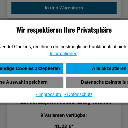
In den Warenkorb
Wir respektieren Ihre Privatsphäre
endet Cookies, um Ihnen die bestmögliche Funktionalität biete
Informationen
.
endige Cookies akzeptieren
Alle akzeptieren
ne Auswahl speichern
Datenschutzeinstell
⦁ Impressum
⦁ Datenschutz
dormakaba Steckachse,mit
Flachkonus,10mm,silberfarbig verzinkt
9 Varianten verfügbar
41,22 €*