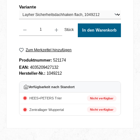
auswählen
Variante
Produkt Anzahl: Gib den gewünschten Wert ein oder benutze die Schaltflächen um 
Stück
In den Warenkorb
Zum Merkzettel hinzufügen
Produktnummer:
521174
EAN:
4035209427132
Hersteller-Nr.:
1049212
Verfügbarkeit nach Standort
HEES+PETERS Trier
Nicht verfügbar
Zentrallager Wuppertal
Nicht verfügbar