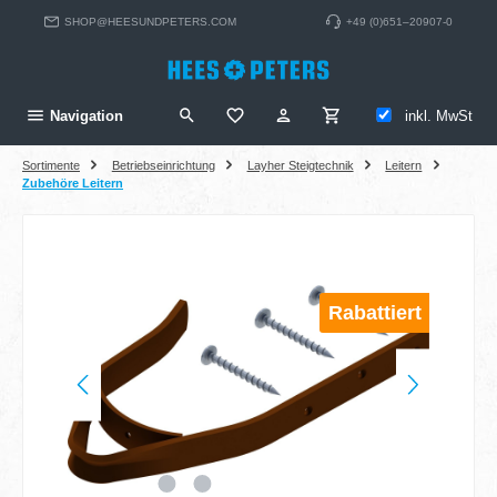
alt springen
SHOP@HEESUNDPETERS.COM
+49 (0)651–20907-0
inkl. MwSt
Navigation
Sortimente
Betriebseinrichtung
Layher Steigtechnik
Leitern
Zubehöre Leitern
Bildergalerie überspringen
Rabattiert