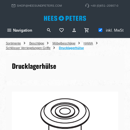
alt springen
SHOP@HEESUNDPETERS.COM
+49 (0)651–20907-0
Du hast 0 Produkte auf dem Merkzett
inkl. MwSt
Navigation
Sortimente
Beschläge
Möbelbeschläge
HAWA
Schlösser Verriegelungen Griffe
Drucklagerhülse
Drucklagerhülse