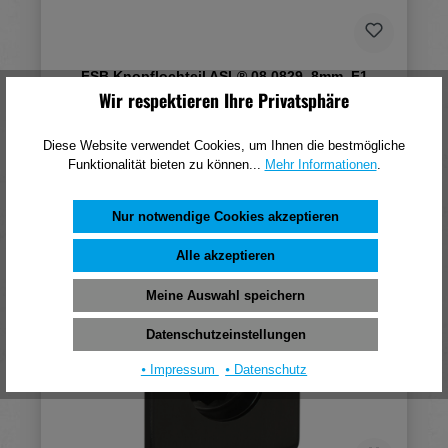
FSB Knopflochteil ASL® 08 0829, 8mm, F1
eloxiert
Wir respektieren Ihre Privatsphäre
38,09 €*
Diese Website verwendet Cookies, um Ihnen die bestmögliche
(pro 1 Stück)
Funktionalität bieten zu können...
Mehr Informationen
.
In den Warenkorb
Nur notwendige Cookies akzeptieren
Alle akzeptieren
Meine Auswahl speichern
Datenschutzeinstellungen
⦁ Impressum
⦁ Datenschutz