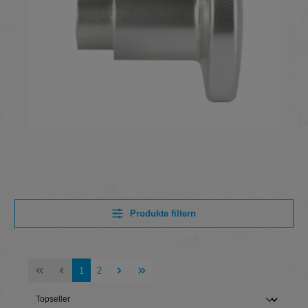
Produkte filtern
Seite
Seite
1
2