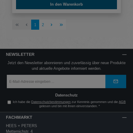
In den Warenkorb
Seite
Seite
1
2
NEWSLETTER
Jetzt den Newsletter abonnieren und zuverlässig über neue Produkte
und aktuelle Angebote informiert werden.
E-
Mail-
Adresse
*
Datenschutz
Ich habe die
Datenschutzbestimmungen
zur Kenntnis genommen und die
AGB
gelesen und bin mit ihnen einverstanden.
*
FACHMARKT
HEES + PETERS
Metternichstr. 4