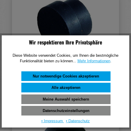
Wir respektieren Ihre Privatsphäre
Diese Website verwendet Cookies, um Ihnen die bestmögliche
KWS Ersatzpuffer 9914, schwarz
Funktionalität bieten zu können...
Mehr Informationen
.
3,07 €*
Nur notwendige Cookies akzeptieren
(pro 1 Stück)
Alle akzeptieren
In den Warenkorb
Meine Auswahl speichern
Datenschutzeinstellungen
⦁ Impressum
⦁ Datenschutz