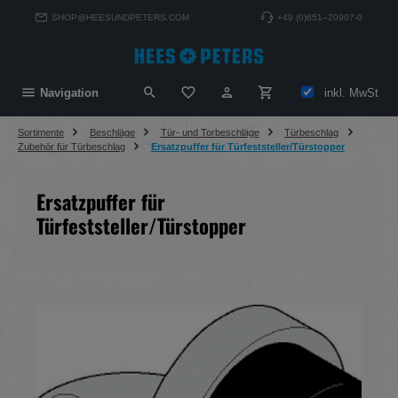
alt springen
SHOP@HEESUNDPETERS.COM
+49 (0)651–20907-0
Du hast 0 Produkte auf dem Merkzett
inkl. MwSt
Navigation
Sortimente
Beschläge
Tür- und Torbeschläge
Türbeschlag
Zubehör für Türbeschlag
Ersatzpuffer für Türfeststeller/Türstopper
Ersatzpuffer für
Türfeststeller/Türstopper